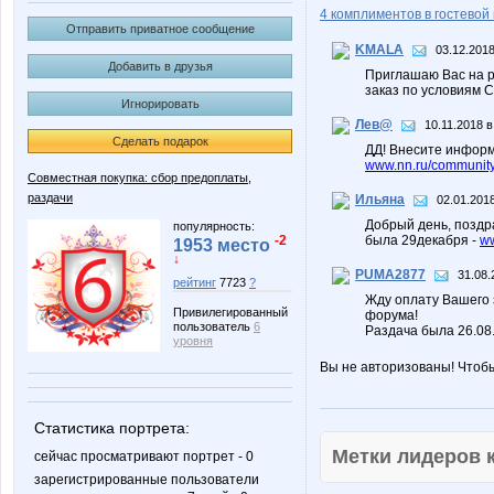
4 комплиментов в гостевой 
Отправить приватное сообщение
KMALA
03.12.2018
Добавить в друзья
Приглашаю Вас на р
заказ по условиям 
Игнорировать
Лев@
10.11.2018 в
Сделать подарок
ДД! Внесите информ
www.nn.ru/community
Совместная покупка: сбор предоплаты,
раздачи
Ильяна
02.01.2018
Добрый день, поздр
популярность:
-2
была 29декабря -
ww
1953 место
↓
PUMA2877
31.08.
рейтинг
7723
?
Жду оплату Вашего 
Привилегированный
форума!
пользователь
6
Раздача была 26.08
уровня
Вы не авторизованы! Чтоб
Статистика портрета:
Метки лидеров
сейчас просматривают портрет - 0
зарегистрированные пользователи