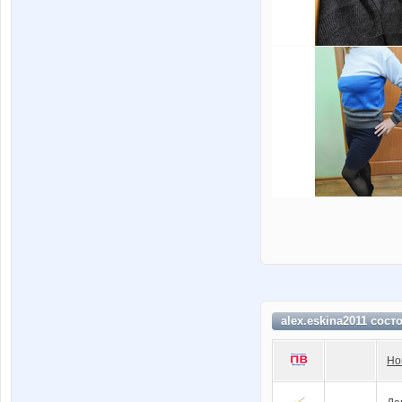
alex.eskina2011 сост
Но